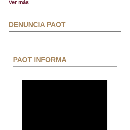
Ver más
DENUNCIA PAOT
PAOT INFORMA