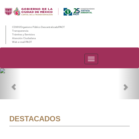
CDMX/Organismo Público Descentralizado/PAOT
Transparencia
Trámites y Servicios
Atención Ciudadana
Web e-mail PAOT
PAOT
Previous
Nex
DESTACADOS