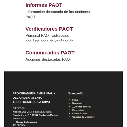
Informes PAOT
Información destacada de las acciones
PAOT
Verificadores PAOT
Personal PAOT autorizado
con funciones de verificación
Comunicados PAOT
Acciones destacadas PAOT
PROCURADURÍA AMBIENTAL Y
Navegación
DEL ORDENAMIENTO
Inicio
TERRITORIAL DE LA CDMX
Denuncia
¿Quiénes somos?
DIRECCIÓN
Micrositios
Medellín 202, Col. Roma Sur, Alcaldía
Comunicados
Cuauhtémoc, C.P. 06700, Ciudad de México
Consejo de Gobierno
WEB E-MAIL
Correo Institucional
TELÉFONO