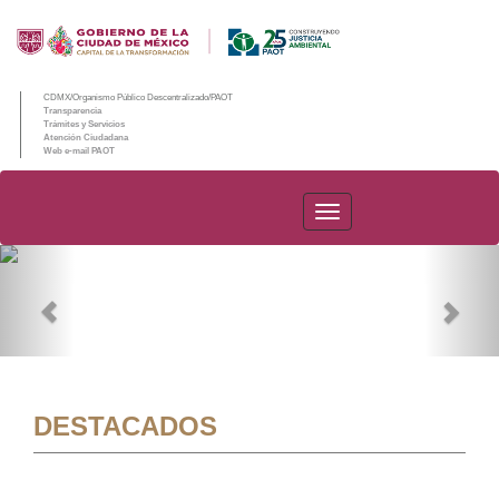
CDMX/Organismo Público Descentralizado/PAOT
Transparencia
Trámites y Servicios
Atención Ciudadana
Web e-mail PAOT
PAOT
Previous
Nex
DESTACADOS