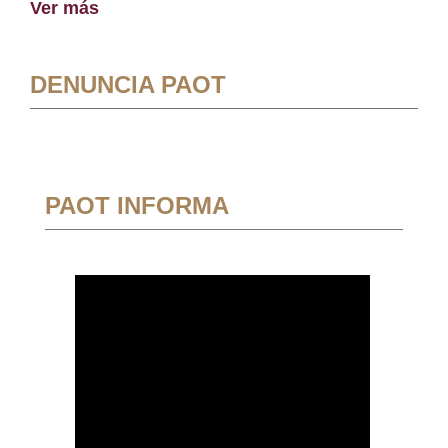
Ver más
DENUNCIA PAOT
PAOT INFORMA