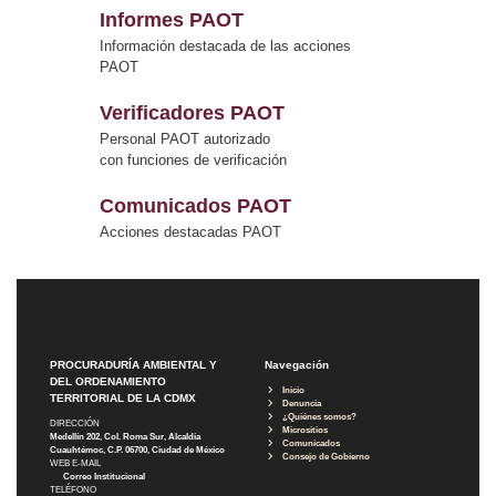
Informes PAOT
Información destacada de las acciones
PAOT
Verificadores PAOT
Personal PAOT autorizado
con funciones de verificación
Comunicados PAOT
Acciones destacadas PAOT
PROCURADURÍA AMBIENTAL Y
Navegación
DEL ORDENAMIENTO
Inicio
TERRITORIAL DE LA CDMX
Denuncia
¿Quiénes somos?
DIRECCIÓN
Micrositios
Medellín 202, Col. Roma Sur, Alcaldía
Comunicados
Cuauhtémoc, C.P. 06700, Ciudad de México
Consejo de Gobierno
WEB E-MAIL
Correo Institucional
TELÉFONO