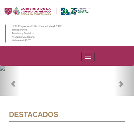
CDMX/Organismo Público Descentralizado/PAOT
Transparencia
Trámites y Servicios
Atención Ciudadana
Web e-mail PAOT
PAOT
Previous
Nex
DESTACADOS