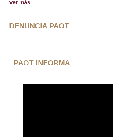
Ver más
DENUNCIA PAOT
PAOT INFORMA