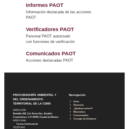
Informes PAOT
Información destacada de las acciones
PAOT
Verificadores PAOT
Personal PAOT autorizado
con funciones de verificación
Comunicados PAOT
Acciones destacadas PAOT
PROCURADURÍA AMBIENTAL Y
Navegación
DEL ORDENAMIENTO
Inicio
TERRITORIAL DE LA CDMX
Denuncia
¿Quiénes somos?
DIRECCIÓN
Micrositios
Medellín 202, Col. Roma Sur, Alcaldía
Comunicados
Cuauhtémoc, C.P. 06700, Ciudad de México
Consejo de Gobierno
WEB E-MAIL
Correo Institucional
TELÉFONO