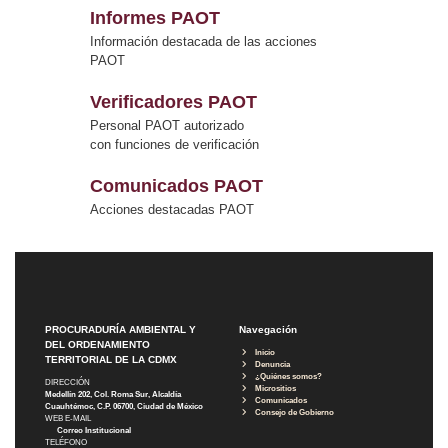
Informes PAOT
Información destacada de las acciones
PAOT
Verificadores PAOT
Personal PAOT autorizado
con funciones de verificación
Comunicados PAOT
Acciones destacadas PAOT
PROCURADURÍA AMBIENTAL Y
Navegación
DEL ORDENAMIENTO
Inicio
TERRITORIAL DE LA CDMX
Denuncia
¿Quiénes somos?
DIRECCIÓN
Micrositios
Medellín 202, Col. Roma Sur, Alcaldía
Comunicados
Cuauhtémoc, C.P. 06700, Ciudad de México
Consejo de Gobierno
WEB E-MAIL
Correo Institucional
TELÉFONO