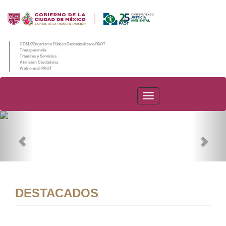
CDMX/Organismo Público Descentralizado/PAOT
Transparencia
Trámites y Servicios
Atención Ciudadana
Web e-mail PAOT
PAOT
Previous
Nex
DESTACADOS