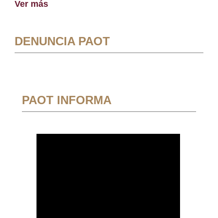
Ver más
DENUNCIA PAOT
PAOT INFORMA