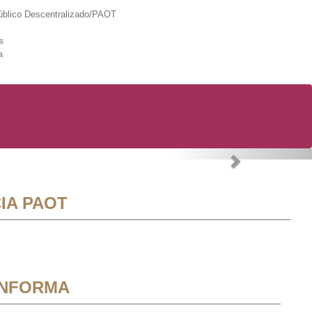
lico Descentralizado/PAOT
s
a
Next
IA PAOT
INFORMA