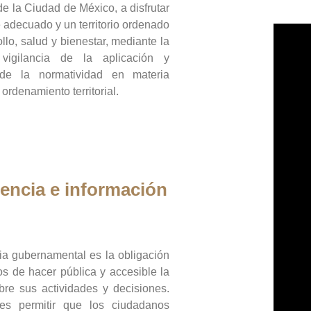
de la Ciudad de México, a disfrutar
 adecuado y un territorio ordenado
llo, salud y bienestar, mediante la
vigilancia de la aplicación y
 de la normatividad en materia
 ordenamiento territorial.
encia e información
ia gubernamental es la obligación
os de hacer pública y accesible la
bre sus actividades y decisiones.
es permitir que los ciudadanos