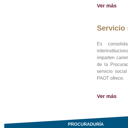
Ver más
Servicio 
Es consolid
interinstituci
imparten carre
de la Procura
servicio socia
PAOT ofrece.
Ver más
PROCURADURÍA