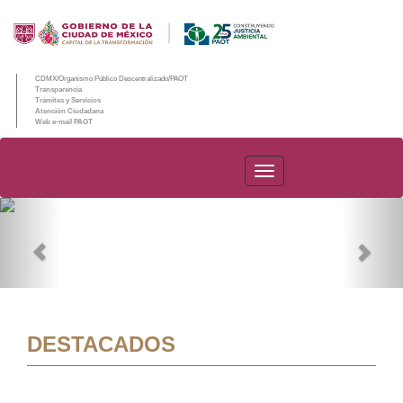
CDMX/Organismo Público Descentralizado/PAOT
Transparencia
Trámites y Servicios
Atención Ciudadana
Web e-mail PAOT
PAOT
Previous
Nex
DESTACADOS