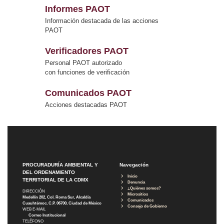
Informes PAOT
Información destacada de las acciones
PAOT
Verificadores PAOT
Personal PAOT autorizado
con funciones de verificación
Comunicados PAOT
Acciones destacadas PAOT
PROCURADURÍA AMBIENTAL Y
Navegación
DEL ORDENAMIENTO
Inicio
TERRITORIAL DE LA CDMX
Denuncia
¿Quiénes somos?
DIRECCIÓN
Micrositios
Medellín 202, Col. Roma Sur, Alcaldía
Comunicados
Cuauhtémoc, C.P. 06700, Ciudad de México
Consejo de Gobierno
WEB E-MAIL
Correo Institucional
TELÉFONO