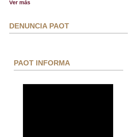
Ver más
DENUNCIA PAOT
PAOT INFORMA