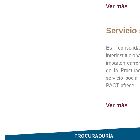
Ver más
Servicio 
Es consolid
interinstituci
imparten carre
de la Procura
servicio socia
PAOT ofrece.
Ver más
PROCURADURÍA