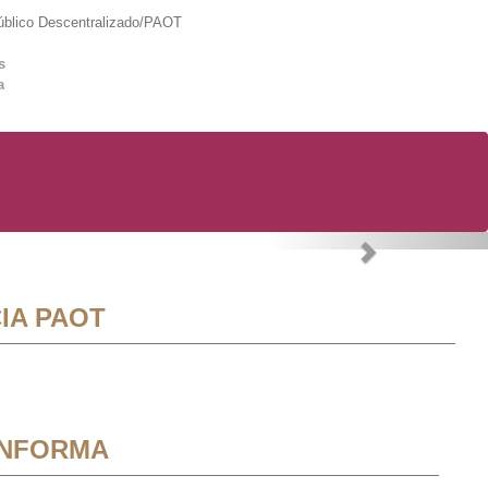
lico Descentralizado/PAOT
s
a
Next
IA PAOT
INFORMA