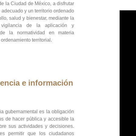
de la Ciudad de México, a disfrutar
 adecuado y un territorio ordenado
llo, salud y bienestar, mediante la
vigilancia de la aplicación y
 de la normatividad en materia
 ordenamiento territorial.
encia e información
ia gubernamental es la obligación
os de hacer pública y accesible la
bre sus actividades y decisiones.
es permitir que los ciudadanos