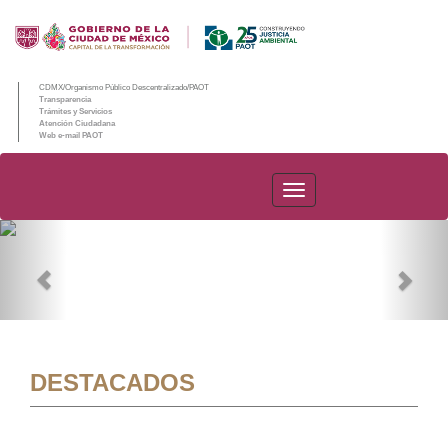
CDMX/Organismo Público Descentralizado/PAOT
Transparencia
Trámites y Servicios
Atención Ciudadana
Web e-mail PAOT
PAOT
Previous
Nex
DESTACADOS