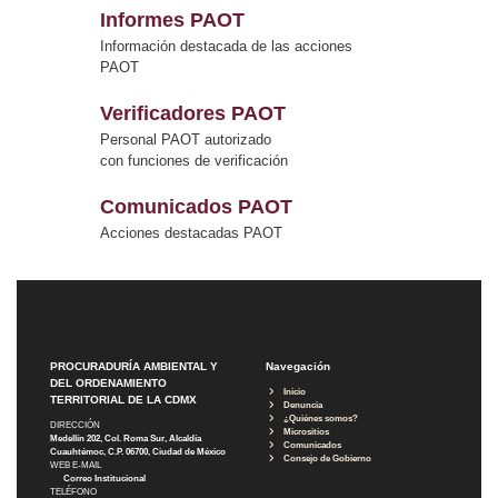
Informes PAOT
Información destacada de las acciones
PAOT
Verificadores PAOT
Personal PAOT autorizado
con funciones de verificación
Comunicados PAOT
Acciones destacadas PAOT
PROCURADURÍA AMBIENTAL Y
Navegación
DEL ORDENAMIENTO
Inicio
TERRITORIAL DE LA CDMX
Denuncia
¿Quiénes somos?
DIRECCIÓN
Micrositios
Medellín 202, Col. Roma Sur, Alcaldía
Comunicados
Cuauhtémoc, C.P. 06700, Ciudad de México
Consejo de Gobierno
WEB E-MAIL
Correo Institucional
TELÉFONO