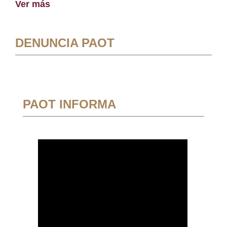
Ver más
DENUNCIA PAOT
PAOT INFORMA