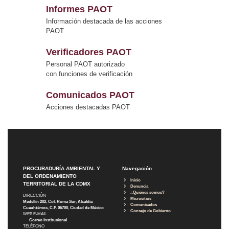
Informes PAOT
Información destacada de las acciones
PAOT
Verificadores PAOT
Personal PAOT autorizado
con funciones de verificación
Comunicados PAOT
Acciones destacadas PAOT
PROCURADURÍA AMBIENTAL Y
Navegación
DEL ORDENAMIENTO
Inicio
TERRITORIAL DE LA CDMX
Denuncia
¿Quiénes somos?
DIRECCIÓN
Micrositios
Medellín 202, Col. Roma Sur, Alcaldía
Comunicados
Cuauhtémoc, C.P. 06700, Ciudad de México
Consejo de Gobierno
WEB E-MAIL
Correo Institucional
TELÉFONO