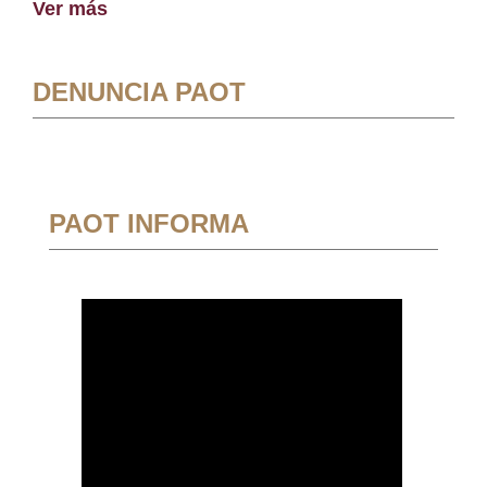
Ver más
DENUNCIA PAOT
PAOT INFORMA