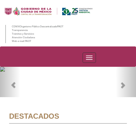
CDMX/Organismo Público Descentralizado/PAOT
Transparencia
Trámites y Servicios
Atención Ciudadana
Web e-mail PAOT
PAOT
Previous
Nex
DESTACADOS