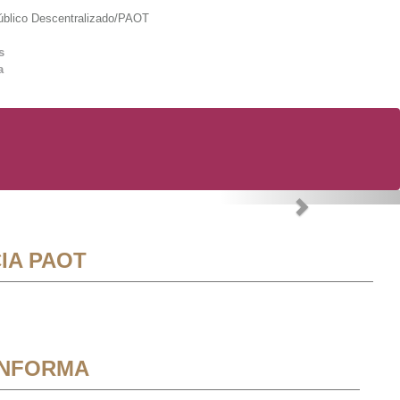
lico Descentralizado/PAOT
s
a
Next
IA PAOT
INFORMA