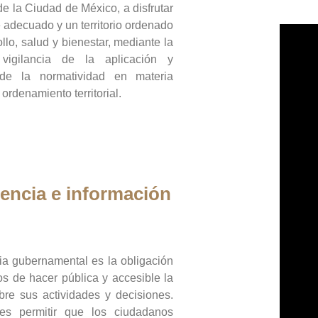
de la Ciudad de México, a disfrutar
 adecuado y un territorio ordenado
llo, salud y bienestar, mediante la
vigilancia de la aplicación y
 de la normatividad en materia
 ordenamiento territorial.
encia e información
ia gubernamental es la obligación
os de hacer pública y accesible la
bre sus actividades y decisiones.
es permitir que los ciudadanos