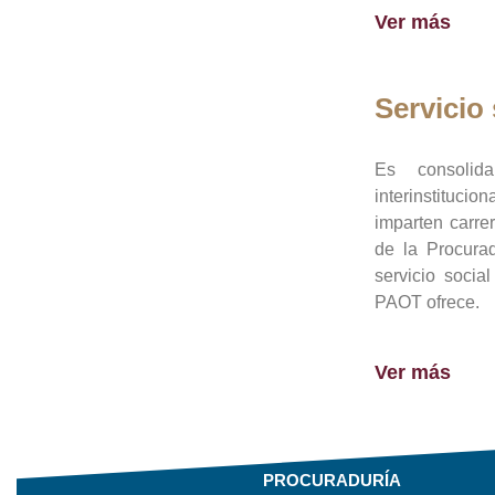
Ver más
Servicio 
Es consolid
interinstituci
imparten carre
de la Procura
servicio socia
PAOT ofrece.
Ver más
PROCURADURÍA