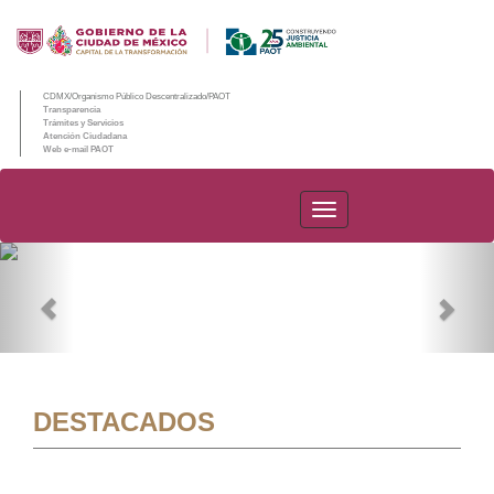
CDMX/Organismo Público Descentralizado/PAOT
Transparencia
Trámites y Servicios
Atención Ciudadana
Web e-mail PAOT
PAOT
Previous
Nex
DESTACADOS