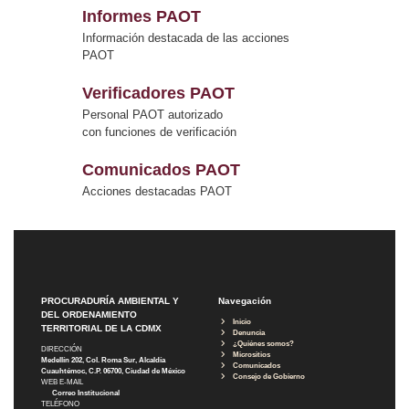
Informes PAOT
Información destacada de las acciones
PAOT
Verificadores PAOT
Personal PAOT autorizado
con funciones de verificación
Comunicados PAOT
Acciones destacadas PAOT
PROCURADURÍA AMBIENTAL Y
Navegación
DEL ORDENAMIENTO
Inicio
TERRITORIAL DE LA CDMX
Denuncia
¿Quiénes somos?
DIRECCIÓN
Micrositios
Medellín 202, Col. Roma Sur, Alcaldía
Comunicados
Cuauhtémoc, C.P. 06700, Ciudad de México
Consejo de Gobierno
WEB E-MAIL
Correo Institucional
TELÉFONO