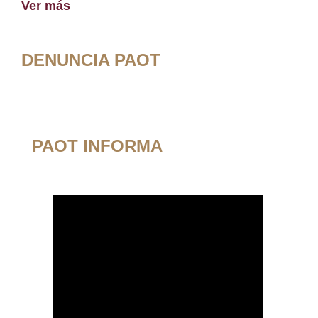
Ver más
DENUNCIA PAOT
PAOT INFORMA