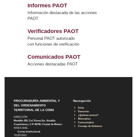
Informes PAOT
Información destacada de las acciones
PAOT
Verificadores PAOT
Personal PAOT autorizado
con funciones de verificación
Comunicados PAOT
Acciones destacadas PAOT
PROCURADURÍA AMBIENTAL Y
Navegación
DEL ORDENAMIENTO
Inicio
TERRITORIAL DE LA CDMX
Denuncia
¿Quiénes somos?
DIRECCIÓN
Micrositios
Medellín 202, Col. Roma Sur, Alcaldía
Comunicados
Cuauhtémoc, C.P. 06700, Ciudad de México
Consejo de Gobierno
WEB E-MAIL
Correo Institucional
TELÉFONO