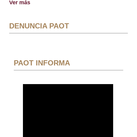
Ver más
DENUNCIA PAOT
PAOT INFORMA