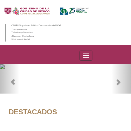
CDMX/Organismo Público Descentralizado/PAOT
Transparencia
Trámites y Servicios
Atención Ciudadana
Web e-mail PAOT
PAOT
Previous
Nex
DESTACADOS