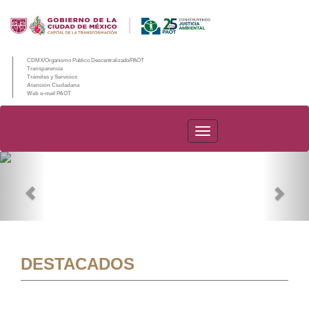
CDMX/Organismo Público Descentralizado/PAOT
Transparencia
Trámites y Servicios
Atención Ciudadana
Web e-mail PAOT
PAOT
Previous
Nex
DESTACADOS