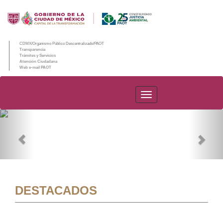
CDMX/Organismo Público Descentralizado/PAOT
Transparencia
Trámites y Servicios
Atención Ciudadana
Web e-mail PAOT
PAOT
Previous
Nex
DESTACADOS