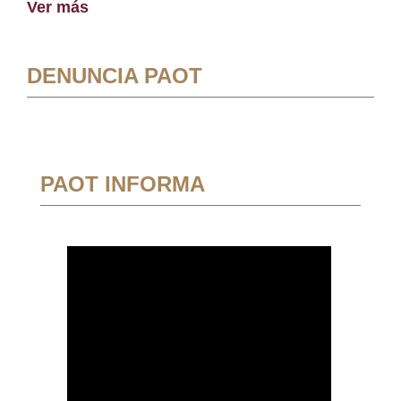
Ver más
DENUNCIA PAOT
PAOT INFORMA