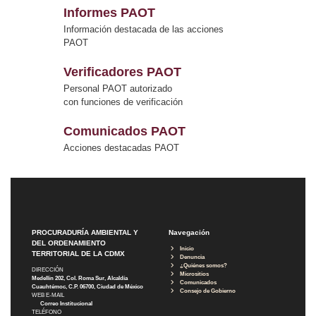
Informes PAOT
Información destacada de las acciones
PAOT
Verificadores PAOT
Personal PAOT autorizado
con funciones de verificación
Comunicados PAOT
Acciones destacadas PAOT
PROCURADURÍA AMBIENTAL Y
Navegación
DEL ORDENAMIENTO
Inicio
TERRITORIAL DE LA CDMX
Denuncia
¿Quiénes somos?
DIRECCIÓN
Micrositios
Medellín 202, Col. Roma Sur, Alcaldía
Comunicados
Cuauhtémoc, C.P. 06700, Ciudad de México
Consejo de Gobierno
WEB E-MAIL
Correo Institucional
TELÉFONO