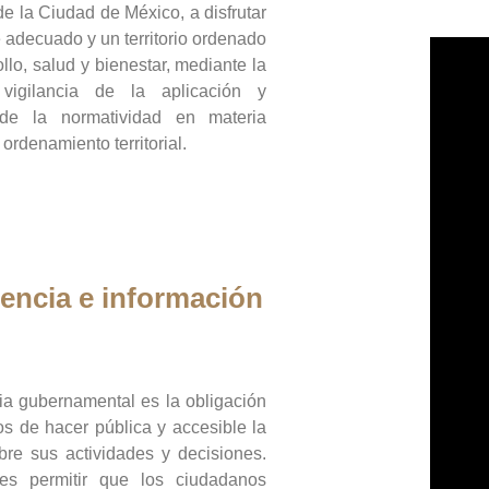
de la Ciudad de México, a disfrutar
 adecuado y un territorio ordenado
llo, salud y bienestar, mediante la
vigilancia de la aplicación y
 de la normatividad en materia
 ordenamiento territorial.
encia e información
ia gubernamental es la obligación
os de hacer pública y accesible la
bre sus actividades y decisiones.
es permitir que los ciudadanos