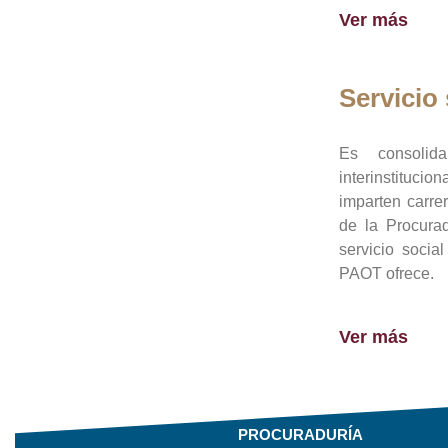
Ver más
Servicio 
Es consolid
interinstituci
imparten carre
de la Procura
servicio socia
PAOT ofrece.
Ver más
PROCURADURÍA