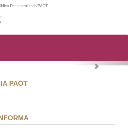
lico Descentralizado/PAOT
s
a
Next
IA PAOT
INFORMA