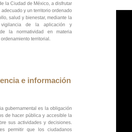
de la Ciudad de México, a disfrutar
 adecuado y un territorio ordenado
llo, salud y bienestar, mediante la
vigilancia de la aplicación y
 de la normatividad en materia
 ordenamiento territorial.
encia e información
ia gubernamental es la obligación
os de hacer pública y accesible la
bre sus actividades y decisiones.
es permitir que los ciudadanos