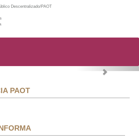
lico Descentralizado/PAOT
s
a
Next
IA PAOT
INFORMA