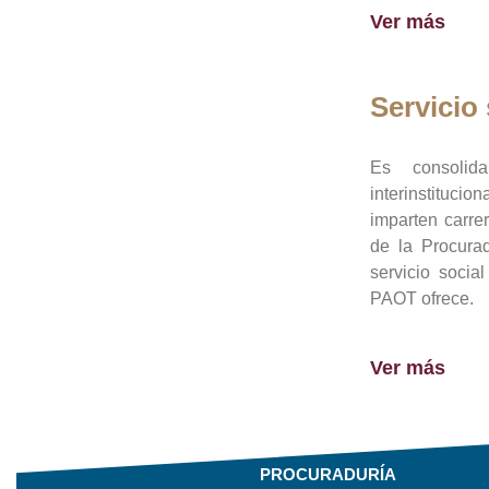
Ver más
Servicio 
Es consolid
interinstituci
imparten carre
de la Procura
servicio socia
PAOT ofrece.
Ver más
PROCURADURÍA