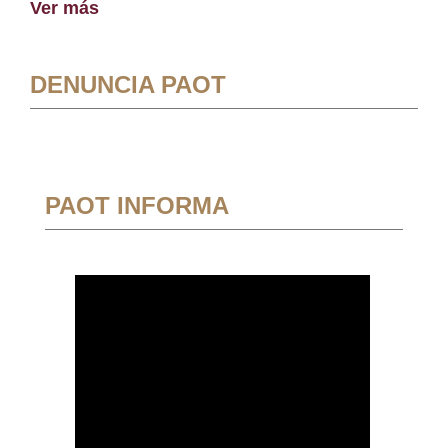
Ver más
DENUNCIA PAOT
PAOT INFORMA