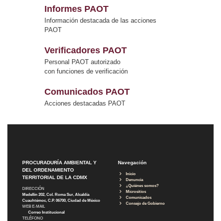
Informes PAOT
Información destacada de las acciones
PAOT
Verificadores PAOT
Personal PAOT autorizado
con funciones de verificación
Comunicados PAOT
Acciones destacadas PAOT
PROCURADURÍA AMBIENTAL Y
Navegación
DEL ORDENAMIENTO
Inicio
TERRITORIAL DE LA CDMX
Denuncia
¿Quiénes somos?
DIRECCIÓN
Micrositios
Medellín 202, Col. Roma Sur, Alcaldía
Comunicados
Cuauhtémoc, C.P. 06700, Ciudad de México
Consejo de Gobierno
WEB E-MAIL
Correo Institucional
TELÉFONO