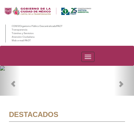
CDMX/Organismo Público Descentralizado/PAOT
Transparencia
Trámites y Servicios
Atención Ciudadana
Web e-mail PAOT
PAOT
Previous
Nex
DESTACADOS