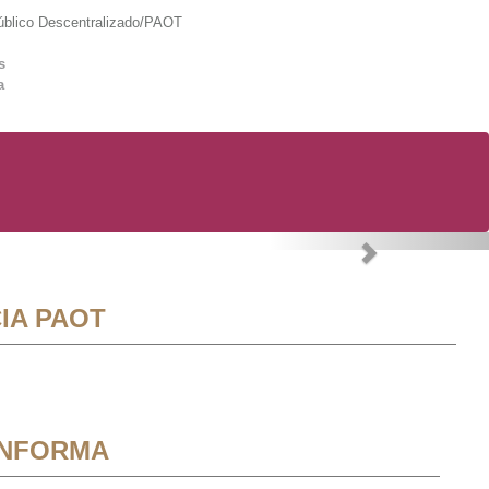
lico Descentralizado/PAOT
s
a
Next
IA PAOT
INFORMA