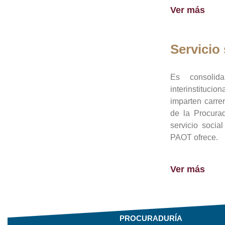
Ver más
Servicio 
Es consolid
interinstituci
imparten carre
de la Procura
servicio socia
PAOT ofrece.
Ver más
PROCURADURÍA