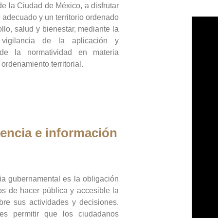
de la Ciudad de México, a disfrutar
 adecuado y un territorio ordenado
llo, salud y bienestar, mediante la
vigilancia de la aplicación y
 de la normatividad en materia
 ordenamiento territorial.
encia e información
ia gubernamental es la obligación
os de hacer pública y accesible la
bre sus actividades y decisiones.
es permitir que los ciudadanos