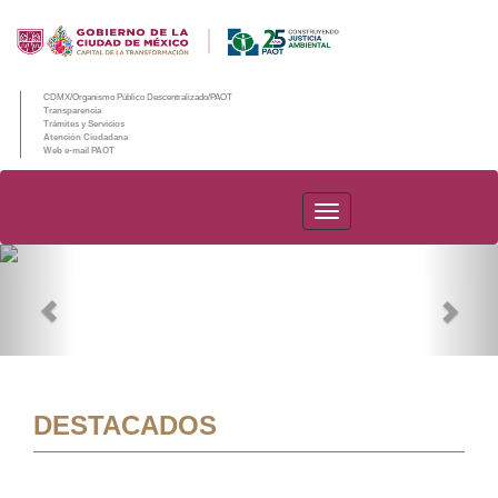
CDMX/Organismo Público Descentralizado/PAOT
Transparencia
Trámites y Servicios
Atención Ciudadana
Web e-mail PAOT
PAOT
Previous
Nex
DESTACADOS