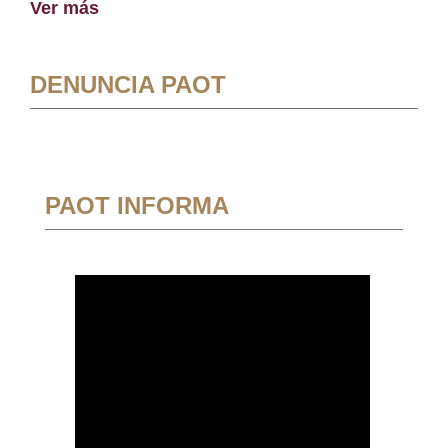
Ver más
DENUNCIA PAOT
PAOT INFORMA