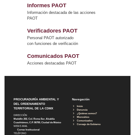
Informes PAOT
Información destacada de las acciones
PAOT
Verificadores PAOT
Personal PAOT autorizado
con funciones de verificación
Comunicados PAOT
Acciones destacadas PAOT
PROCURADURÍA AMBIENTAL Y
Navegación
DEL ORDENAMIENTO
Inicio
TERRITORIAL DE LA CDMX
Denuncia
¿Quiénes somos?
DIRECCIÓN
Micrositios
Medellín 202, Col. Roma Sur, Alcaldía
Comunicados
Cuauhtémoc, C.P. 06700, Ciudad de México
Consejo de Gobierno
WEB E-MAIL
Correo Institucional
TELÉFONO