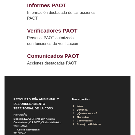
Informes PAOT
Información destacada de las acciones
PAOT
Verificadores PAOT
Personal PAOT autorizado
con funciones de verificación
Comunicados PAOT
Acciones destacadas PAOT
PROCURADURÍA AMBIENTAL Y
Navegación
DEL ORDENAMIENTO
Inicio
TERRITORIAL DE LA CDMX
Denuncia
¿Quiénes somos?
DIRECCIÓN
Micrositios
Medellín 202, Col. Roma Sur, Alcaldía
Comunicados
Cuauhtémoc, C.P. 06700, Ciudad de México
Consejo de Gobierno
WEB E-MAIL
Correo Institucional
TELÉFONO