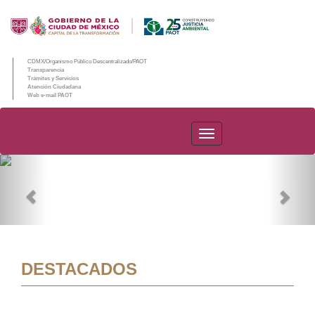
CDMX/Organismo Público Descentralizado/PAOT
Transparencia
Trámites y Servicios
Atención Ciudadana
Web e-mail PAOT
PAOT
Previous
Nex
DESTACADOS