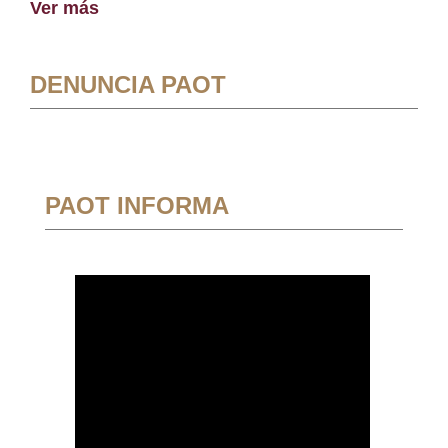
Ver más
DENUNCIA PAOT
PAOT INFORMA