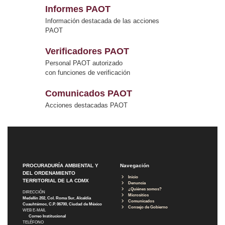
Informes PAOT
Información destacada de las acciones
PAOT
Verificadores PAOT
Personal PAOT autorizado
con funciones de verificación
Comunicados PAOT
Acciones destacadas PAOT
PROCURADURÍA AMBIENTAL Y
Navegación
DEL ORDENAMIENTO
Inicio
TERRITORIAL DE LA CDMX
Denuncia
¿Quiénes somos?
DIRECCIÓN
Micrositios
Medellín 202, Col. Roma Sur, Alcaldía
Comunicados
Cuauhtémoc, C.P. 06700, Ciudad de México
Consejo de Gobierno
WEB E-MAIL
Correo Institucional
TELÉFONO