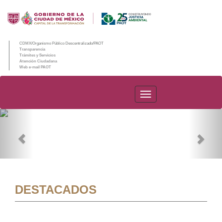
CDMX/Organismo Público Descentralizado/PAOT
Transparencia
Trámites y Servicios
Atención Ciudadana
Web e-mail PAOT
PAOT
Previous
Nex
DESTACADOS