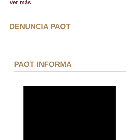
Ver más
DENUNCIA PAOT
PAOT INFORMA