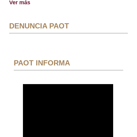
Ver más
DENUNCIA PAOT
PAOT INFORMA