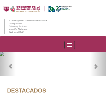
CDMX/Organismo Público Descentralizado/PAOT
Transparencia
Trámites y Servicios
Atención Ciudadana
Web e-mail PAOT
PAOT
Previous
Nex
DESTACADOS