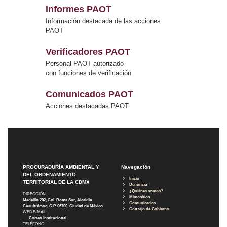
Informes PAOT
Información destacada de las acciones
PAOT
Verificadores PAOT
Personal PAOT autorizado
con funciones de verificación
Comunicados PAOT
Acciones destacadas PAOT
PROCURADURÍA AMBIENTAL Y
Navegación
DEL ORDENAMIENTO
Inicio
TERRITORIAL DE LA CDMX
Denuncia
¿Quiénes somos?
DIRECCIÓN
Micrositios
Medellín 202, Col. Roma Sur, Alcaldía
Comunicados
Cuauhtémoc, C.P. 06700, Ciudad de México
Consejo de Gobierno
WEB E-MAIL
Correo Institucional
TELÉFONO