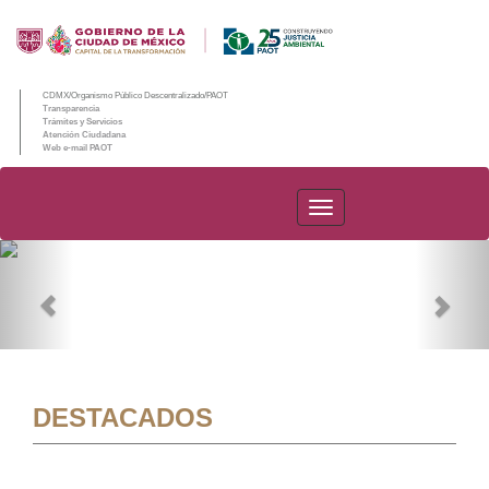
CDMX/Organismo Público Descentralizado/PAOT
Transparencia
Trámites y Servicios
Atención Ciudadana
Web e-mail PAOT
PAOT
Previous
Nex
DESTACADOS