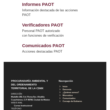
Informes PAOT
Información destacada de las acciones
PAOT
Verificadores PAOT
Personal PAOT autorizado
con funciones de verificación
Comunicados PAOT
Acciones destacadas PAOT
PROCURADURÍA AMBIENTAL Y
Navegación
DEL ORDENAMIENTO
Inicio
TERRITORIAL DE LA CDMX
Denuncia
¿Quiénes somos?
DIRECCIÓN
Micrositios
Medellín 202, Col. Roma Sur, Alcaldía
Comunicados
Cuauhtémoc, C.P. 06700, Ciudad de México
Consejo de Gobierno
WEB E-MAIL
Correo Institucional
TELÉFONO