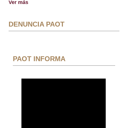
Ver más
DENUNCIA PAOT
PAOT INFORMA