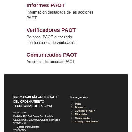
Informes PAOT
Información destacada de las acciones
PAOT
Verificadores PAOT
Personal PAOT autorizado
con funciones de verificación
Comunicados PAOT
Acciones destacadas PAOT
PROCURADURÍA AMBIENTAL Y
Navegación
DEL ORDENAMIENTO
Inicio
TERRITORIAL DE LA CDMX
Denuncia
¿Quiénes somos?
DIRECCIÓN
Micrositios
Medellín 202, Col. Roma Sur, Alcaldía
Comunicados
Cuauhtémoc, C.P. 06700, Ciudad de México
Consejo de Gobierno
WEB E-MAIL
Correo Institucional
TELÉFONO