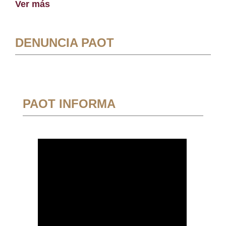
Ver más
DENUNCIA PAOT
PAOT INFORMA