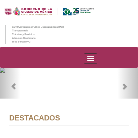
CDMX/Organismo Público Descentralizado/PAOT
Transparencia
Trámites y Servicios
Atención Ciudadana
Web e-mail PAOT
PAOT
Previous
Nex
DESTACADOS