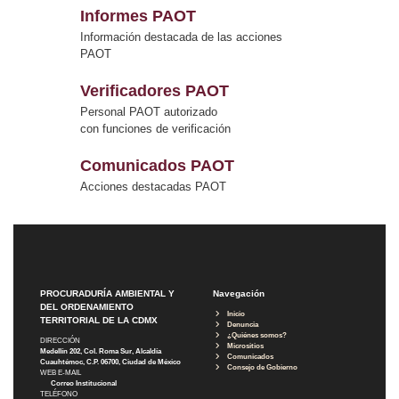
Informes PAOT
Información destacada de las acciones
PAOT
Verificadores PAOT
Personal PAOT autorizado
con funciones de verificación
Comunicados PAOT
Acciones destacadas PAOT
PROCURADURÍA AMBIENTAL Y
Navegación
DEL ORDENAMIENTO
Inicio
TERRITORIAL DE LA CDMX
Denuncia
¿Quiénes somos?
DIRECCIÓN
Micrositios
Medellín 202, Col. Roma Sur, Alcaldía
Comunicados
Cuauhtémoc, C.P. 06700, Ciudad de México
Consejo de Gobierno
WEB E-MAIL
Correo Institucional
TELÉFONO