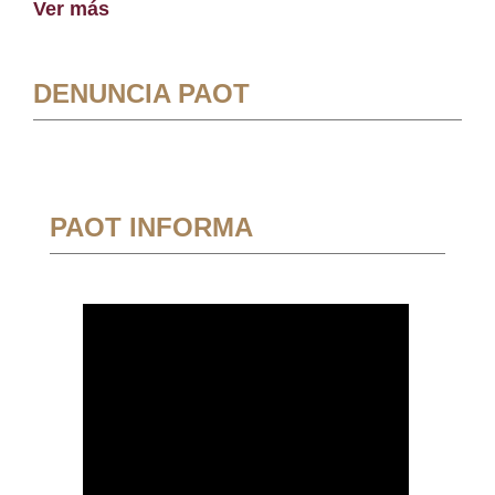
Ver más
DENUNCIA PAOT
PAOT INFORMA