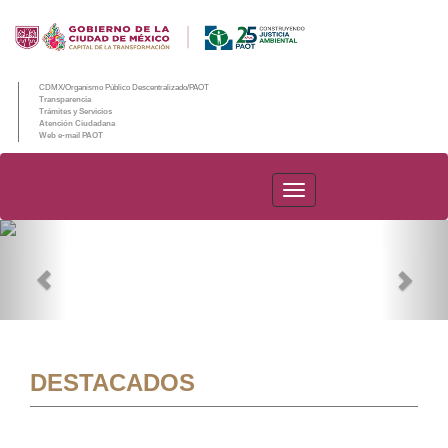
CDMX/Organismo Público Descentralizado/PAOT
Transparencia
Trámites y Servicios
Atención Ciudadana
Web e-mail PAOT
PAOT
Previous
Nex
DESTACADOS