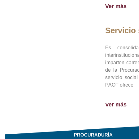
Ver más
Servicio 
Es consolid
interinstituci
imparten carre
de la Procura
servicio socia
PAOT ofrece.
Ver más
PROCURADURÍA