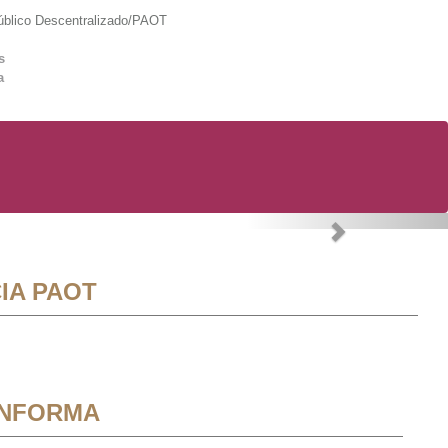
lico Descentralizado/PAOT
s
a
Next
IA PAOT
INFORMA