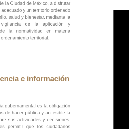
de la Ciudad de México, a disfrutar
 adecuado y un territorio ordenado
llo, salud y bienestar, mediante la
vigilancia de la aplicación y
 de la normatividad en materia
 ordenamiento territorial.
encia e información
ia gubernamental es la obligación
os de hacer pública y accesible la
bre sus actividades y decisiones.
es permitir que los ciudadanos