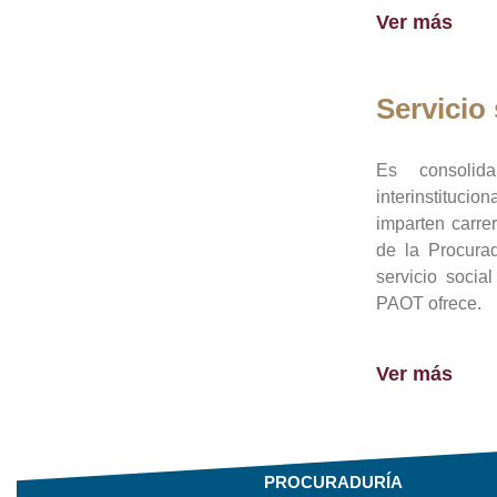
Ver más
Servicio 
Es consolid
interinstituci
imparten carre
de la Procura
servicio socia
PAOT ofrece.
Ver más
PROCURADURÍA