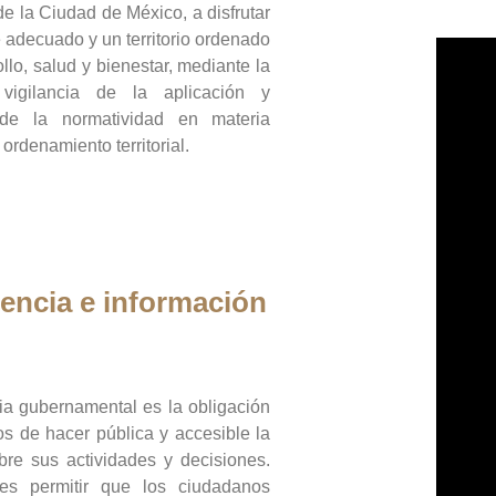
de la Ciudad de México, a disfrutar
 adecuado y un territorio ordenado
llo, salud y bienestar, mediante la
vigilancia de la aplicación y
 de la normatividad en materia
 ordenamiento territorial.
encia e información
ia gubernamental es la obligación
os de hacer pública y accesible la
bre sus actividades y decisiones.
es permitir que los ciudadanos