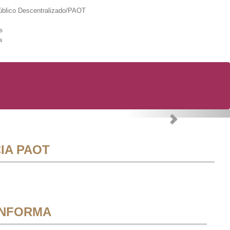
lico Descentralizado/PAOT
s
a
Next
IA PAOT
INFORMA