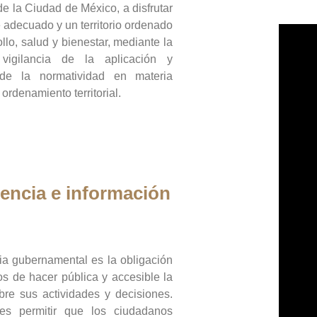
de la Ciudad de México, a disfrutar
 adecuado y un territorio ordenado
llo, salud y bienestar, mediante la
vigilancia de la aplicación y
 de la normatividad en materia
 ordenamiento territorial.
encia e información
ia gubernamental es la obligación
os de hacer pública y accesible la
bre sus actividades y decisiones.
es permitir que los ciudadanos