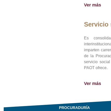
Ver más
Servicio 
Es consolid
interinstituci
imparten carre
de la Procura
servicio socia
PAOT ofrece.
Ver más
PROCURADURÍA