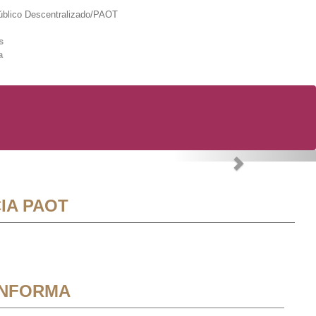
lico Descentralizado/PAOT
s
a
Next
IA PAOT
INFORMA