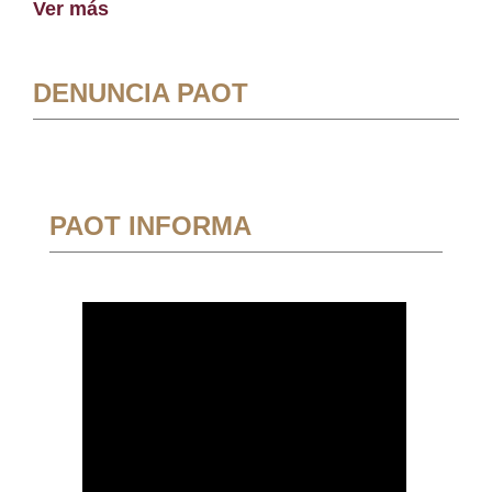
Ver más
DENUNCIA PAOT
PAOT INFORMA