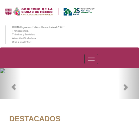
CDMX/Organismo Público Descentralizado/PAOT
Transparencia
Trámites y Servicios
Atención Ciudadana
Web e-mail PAOT
PAOT
Previous
Nex
DESTACADOS