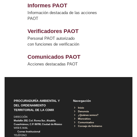
Informes PAOT
Información destacada de las acciones
PAOT
Verificadores PAOT
Personal PAOT autorizado
con funciones de verificación
Comunicados PAOT
Acciones destacadas PAOT
PROCURADURÍA AMBIENTAL Y
Navegación
DEL ORDENAMIENTO
Inicio
TERRITORIAL DE LA CDMX
Denuncia
¿Quiénes somos?
DIRECCIÓN
Micrositios
Medellín 202, Col. Roma Sur, Alcaldía
Comunicados
Cuauhtémoc, C.P. 06700, Ciudad de México
Consejo de Gobierno
WEB E-MAIL
Correo Institucional
TELÉFONO