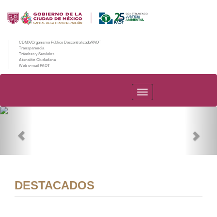
CDMX/Organismo Público Descentralizado/PAOT
Transparencia
Trámites y Servicios
Atención Ciudadana
Web e-mail PAOT
PAOT
Previous
Nex
DESTACADOS