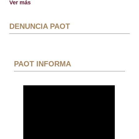
Ver más
DENUNCIA PAOT
PAOT INFORMA