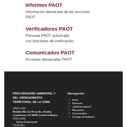
Informes PAOT
Información destacada de las acciones
PAOT
Verificadores PAOT
Personal PAOT autorizado
con funciones de verificación
Comunicados PAOT
Acciones destacadas PAOT
PROCURADURÍA AMBIENTAL Y
Navegación
DEL ORDENAMIENTO
Inicio
TERRITORIAL DE LA CDMX
Denuncia
¿Quiénes somos?
DIRECCIÓN
Micrositios
Medellín 202, Col. Roma Sur, Alcaldía
Comunicados
Cuauhtémoc, C.P. 06700, Ciudad de México
Consejo de Gobierno
WEB E-MAIL
Correo Institucional
TELÉFONO