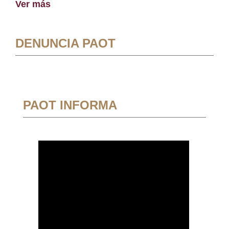
Ver más
DENUNCIA PAOT
PAOT INFORMA