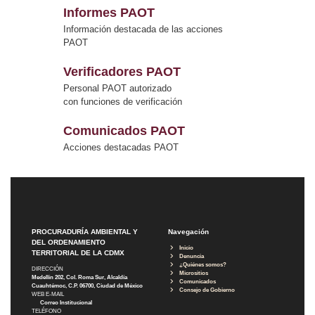
Informes PAOT
Información destacada de las acciones
PAOT
Verificadores PAOT
Personal PAOT autorizado
con funciones de verificación
Comunicados PAOT
Acciones destacadas PAOT
PROCURADURÍA AMBIENTAL Y
Navegación
DEL ORDENAMIENTO
Inicio
TERRITORIAL DE LA CDMX
Denuncia
¿Quiénes somos?
DIRECCIÓN
Micrositios
Medellín 202, Col. Roma Sur, Alcaldía
Comunicados
Cuauhtémoc, C.P. 06700, Ciudad de México
Consejo de Gobierno
WEB E-MAIL
Correo Institucional
TELÉFONO