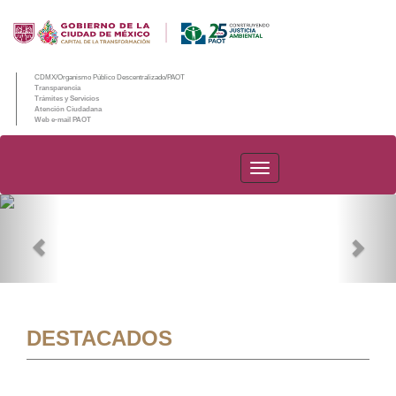
CDMX/Organismo Público Descentralizado/PAOT
Transparencia
Trámites y Servicios
Atención Ciudadana
Web e-mail PAOT
PAOT
Previous
Nex
DESTACADOS