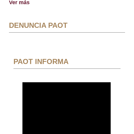
Ver más
DENUNCIA PAOT
PAOT INFORMA