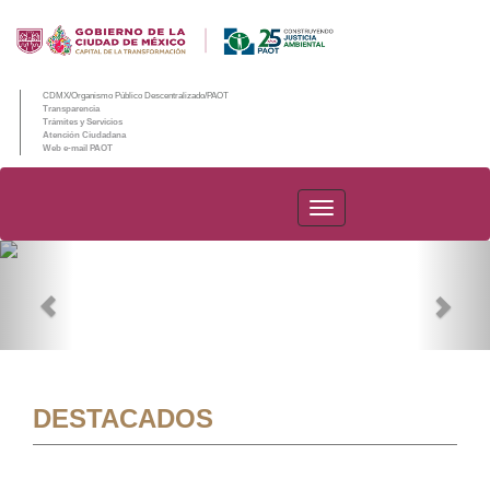
CDMX/Organismo Público Descentralizado/PAOT
Transparencia
Trámites y Servicios
Atención Ciudadana
Web e-mail PAOT
PAOT
Previous
Nex
DESTACADOS