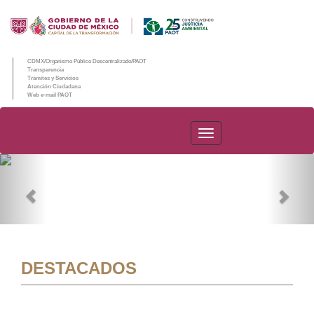
CDMX/Organismo Público Descentralizado/PAOT
Transparencia
Trámites y Servicios
Atención Ciudadana
Web e-mail PAOT
PAOT
Previous
Nex
DESTACADOS