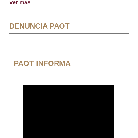
Ver más
DENUNCIA PAOT
PAOT INFORMA