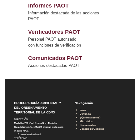
Informes PAOT
Información destacada de las acciones
PAOT
Verificadores PAOT
Personal PAOT autorizado
con funciones de verificación
Comunicados PAOT
Acciones destacadas PAOT
PROCURADURÍA AMBIENTAL Y
Navegación
DEL ORDENAMIENTO
Inicio
TERRITORIAL DE LA CDMX
Denuncia
¿Quiénes somos?
DIRECCIÓN
Micrositios
Medellín 202, Col. Roma Sur, Alcaldía
Comunicados
Cuauhtémoc, C.P. 06700, Ciudad de México
Consejo de Gobierno
WEB E-MAIL
Correo Institucional
TELÉFONO