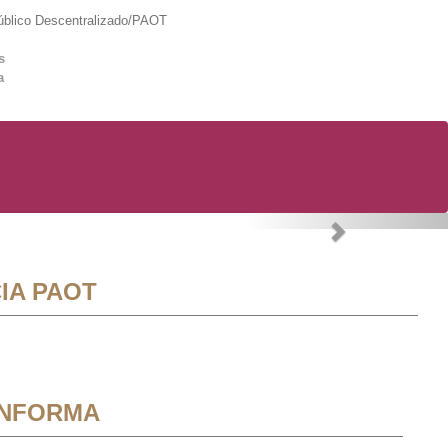
lico Descentralizado/PAOT
s
a
Next
IA PAOT
INFORMA