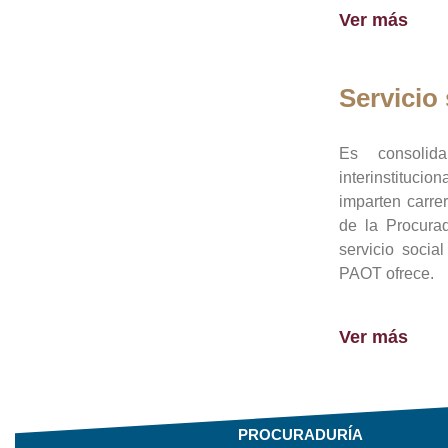
Ver más
Servicio 
Es consolid
interinstituci
imparten carre
de la Procura
servicio socia
PAOT ofrece.
Ver más
PROCURADURÍA