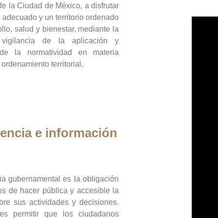
de la Ciudad de México, a disfrutar
 adecuado y un territorio ordenado
llo, salud y bienestar, mediante la
vigilancia de la aplicación y
 de la normatividad en materia
 ordenamiento territorial.
encia e información
ia gubernamental es la obligación
os de hacer pública y accesible la
bre sus actividades y decisiones.
es permitir que los ciudadanos