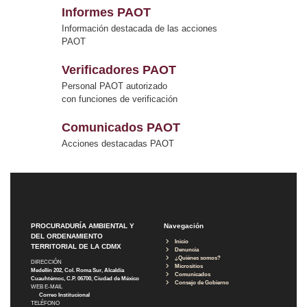
Informes PAOT
Información destacada de las acciones
PAOT
Verificadores PAOT
Personal PAOT autorizado
con funciones de verificación
Comunicados PAOT
Acciones destacadas PAOT
PROCURADURÍA AMBIENTAL Y
Navegación
DEL ORDENAMIENTO
Inicio
TERRITORIAL DE LA CDMX
Denuncia
¿Quiénes somos?
DIRECCIÓN
Micrositios
Medellín 202, Col. Roma Sur, Alcaldía
Comunicados
Cuauhtémoc, C.P. 06700, Ciudad de México
Consejo de Gobierno
WEB E-MAIL
Correo Institucional
TELÉFONO