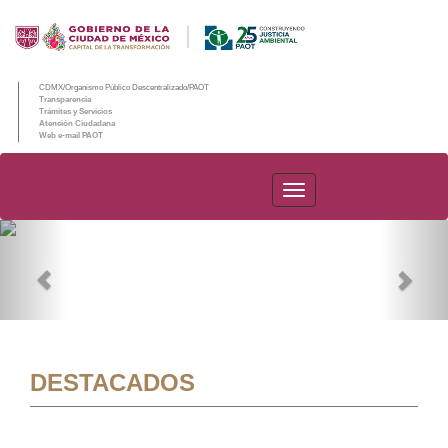
CDMX/Organismo Público Descentralizado/PAOT
Transparencia
Trámites y Servicios
Atención Ciudadana
Web e-mail PAOT
PAOT
Previous
Nex
DESTACADOS