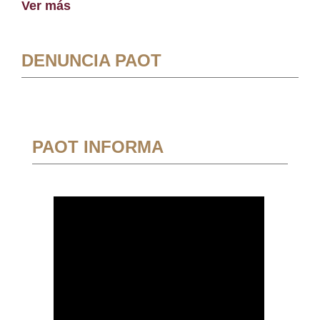
Ver más
DENUNCIA PAOT
PAOT INFORMA