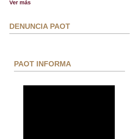
Ver más
DENUNCIA PAOT
PAOT INFORMA