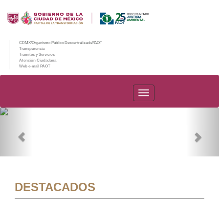
CDMX/Organismo Público Descentralizado/PAOT
Transparencia
Trámites y Servicios
Atención Ciudadana
Web e-mail PAOT
PAOT
Previous
Nex
DESTACADOS