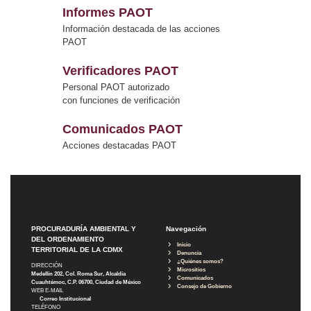
Informes PAOT
Información destacada de las acciones
PAOT
Verificadores PAOT
Personal PAOT autorizado
con funciones de verificación
Comunicados PAOT
Acciones destacadas PAOT
PROCURADURÍA AMBIENTAL Y
Navegación
DEL ORDENAMIENTO
Inicio
TERRITORIAL DE LA CDMX
Denuncia
¿Quiénes somos?
DIRECCIÓN
Micrositios
Medellín 202, Col. Roma Sur, Alcaldía
Comunicados
Cuauhtémoc, C.P. 06700, Ciudad de México
Consejo de Gobierno
WEB E-MAIL
Correo Institucional
TELÉFONO