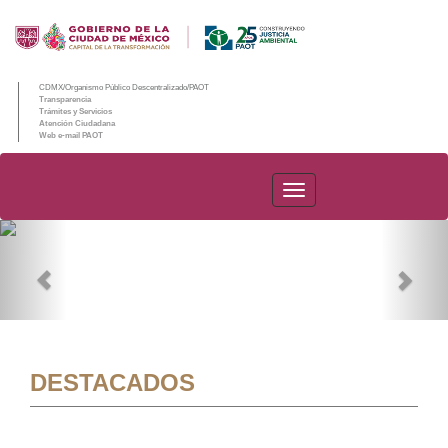
CDMX/Organismo Público Descentralizado/PAOT
Transparencia
Trámites y Servicios
Atención Ciudadana
Web e-mail PAOT
PAOT
Previous
Nex
DESTACADOS