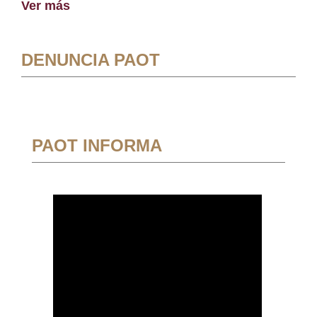
Ver más
DENUNCIA PAOT
PAOT INFORMA