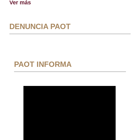
Ver más
DENUNCIA PAOT
PAOT INFORMA