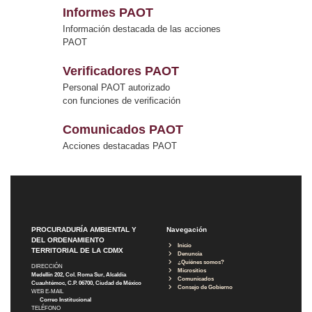
Informes PAOT
Información destacada de las acciones
PAOT
Verificadores PAOT
Personal PAOT autorizado
con funciones de verificación
Comunicados PAOT
Acciones destacadas PAOT
PROCURADURÍA AMBIENTAL Y
Navegación
DEL ORDENAMIENTO
Inicio
TERRITORIAL DE LA CDMX
Denuncia
¿Quiénes somos?
DIRECCIÓN
Micrositios
Medellín 202, Col. Roma Sur, Alcaldía
Comunicados
Cuauhtémoc, C.P. 06700, Ciudad de México
Consejo de Gobierno
WEB E-MAIL
Correo Institucional
TELÉFONO