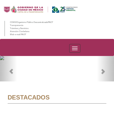
CDMX/Organismo Público Descentralizado/PAOT
Transparencia
Trámites y Servicios
Atención Ciudadana
Web e-mail PAOT
PAOT
Previous
Nex
DESTACADOS