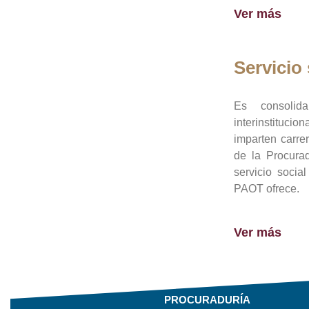
Ver más
Servicio 
Es consolid
interinstituci
imparten carre
de la Procura
servicio socia
PAOT ofrece.
Ver más
PROCURADURÍA