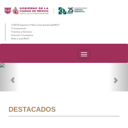
CDMX/Organismo Público Descentralizado/PAOT
Transparencia
Trámites y Servicios
Atención Ciudadana
Web e-mail PAOT
PAOT
Previous
Nex
DESTACADOS