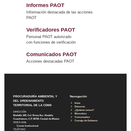
Informes PAOT
Información destacada de las acciones
PAOT
Verificadores PAOT
Personal PAOT autorizado
con funciones de verificación
Comunicados PAOT
Acciones destacadas PAOT
PROCURADURÍA AMBIENTAL Y
Navegación
DEL ORDENAMIENTO
Inicio
TERRITORIAL DE LA CDMX
Denuncia
¿Quiénes somos?
DIRECCIÓN
Micrositios
Medellín 202, Col. Roma Sur, Alcaldía
Comunicados
Cuauhtémoc, C.P. 06700, Ciudad de México
Consejo de Gobierno
WEB E-MAIL
Correo Institucional
TELÉFONO