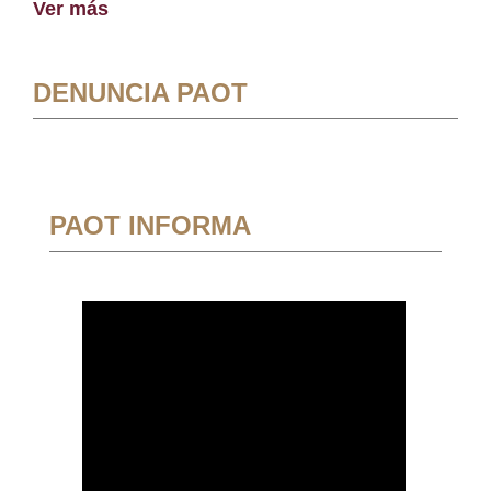
Ver más
DENUNCIA PAOT
PAOT INFORMA