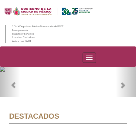
CDMX/Organismo Público Descentralizado/PAOT
Transparencia
Trámites y Servicios
Atención Ciudadana
Web e-mail PAOT
PAOT
Previous
Nex
DESTACADOS