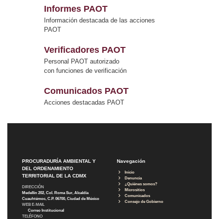
Informes PAOT
Información destacada de las acciones
PAOT
Verificadores PAOT
Personal PAOT autorizado
con funciones de verificación
Comunicados PAOT
Acciones destacadas PAOT
PROCURADURÍA AMBIENTAL Y
Navegación
DEL ORDENAMIENTO
Inicio
TERRITORIAL DE LA CDMX
Denuncia
¿Quiénes somos?
DIRECCIÓN
Micrositios
Medellín 202, Col. Roma Sur, Alcaldía
Comunicados
Cuauhtémoc, C.P. 06700, Ciudad de México
Consejo de Gobierno
WEB E-MAIL
Correo Institucional
TELÉFONO