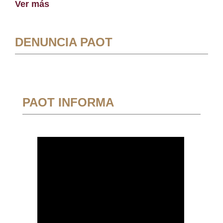
Ver más
DENUNCIA PAOT
PAOT INFORMA