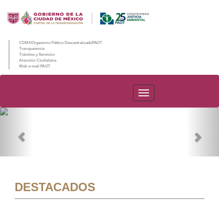
CDMX/Organismo Público Descentralizado/PAOT
Transparencia
Trámites y Servicios
Atención Ciudadana
Web e-mail PAOT
PAOT
Previous
Nex
DESTACADOS