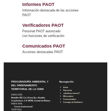
Informes PAOT
Información destacada de las acciones
PAOT
Verificadores PAOT
Personal PAOT autorizado
con funciones de verificación
Comunicados PAOT
Acciones destacadas PAOT
PROCURADURÍA AMBIENTAL Y
Navegación
DEL ORDENAMIENTO
Inicio
TERRITORIAL DE LA CDMX
Denuncia
¿Quiénes somos?
DIRECCIÓN
Micrositios
Medellín 202, Col. Roma Sur, Alcaldía
Comunicados
Cuauhtémoc, C.P. 06700, Ciudad de México
Consejo de Gobierno
WEB E-MAIL
Correo Institucional
TELÉFONO