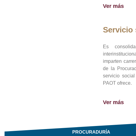
Ver más
Servicio 
Es consolid
interinstituci
imparten carre
de la Procura
servicio socia
PAOT ofrece.
Ver más
PROCURADURÍA