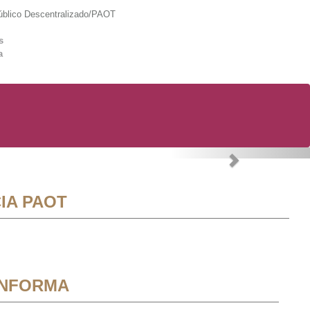
lico Descentralizado/PAOT
s
a
Next
IA PAOT
INFORMA