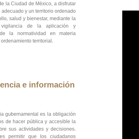
de la Ciudad de México, a disfrutar
 adecuado y un territorio ordenado
llo, salud y bienestar, mediante la
vigilancia de la aplicación y
 de la normatividad en materia
 ordenamiento territorial.
encia e información
ia gubernamental es la obligación
os de hacer pública y accesible la
bre sus actividades y decisiones.
es permitir que los ciudadanos