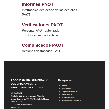
Informes PAOT
Información destacada de las acciones
PAOT
Verificadores PAOT
Personal PAOT autorizado
con funciones de verificación
Comunicados PAOT
Acciones destacadas PAOT
PROCURADURÍA AMBIENTAL Y
Navegación
DEL ORDENAMIENTO
Inicio
TERRITORIAL DE LA CDMX
Denuncia
¿Quiénes somos?
DIRECCIÓN
Micrositios
Medellín 202, Col. Roma Sur, Alcaldía
Comunicados
Cuauhtémoc, C.P. 06700, Ciudad de México
Consejo de Gobierno
WEB E-MAIL
Correo Institucional
TELÉFONO