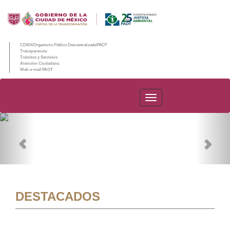
CDMX/Organismo Público Descentralizado/PAOT
Transparencia
Trámites y Servicios
Atención Ciudadana
Web e-mail PAOT
PAOT
Previous
Nex
DESTACADOS