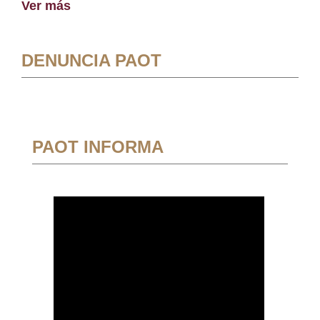
Ver más
DENUNCIA PAOT
PAOT INFORMA