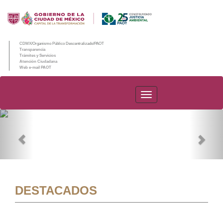
CDMX/Organismo Público Descentralizado/PAOT
Transparencia
Trámites y Servicios
Atención Ciudadana
Web e-mail PAOT
PAOT
Previous
Nex
DESTACADOS