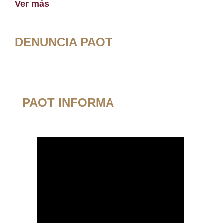
Ver más
DENUNCIA PAOT
PAOT INFORMA