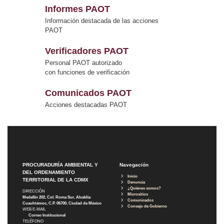
Informes PAOT
Información destacada de las acciones
PAOT
Verificadores PAOT
Personal PAOT autorizado
con funciones de verificación
Comunicados PAOT
Acciones destacadas PAOT
PROCURADURÍA AMBIENTAL Y
Navegación
DEL ORDENAMIENTO
Inicio
TERRITORIAL DE LA CDMX
Denuncia
¿Quiénes somos?
DIRECCIÓN
Micrositios
Medellín 202, Col. Roma Sur, Alcaldía
Comunicados
Cuauhtémoc, C.P. 06700, Ciudad de México
Consejo de Gobierno
WEB E-MAIL
Correo Institucional
TELÉFONO