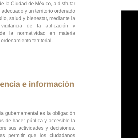
de la Ciudad de México, a disfrutar
 adecuado y un territorio ordenado
llo, salud y bienestar, mediante la
vigilancia de la aplicación y
 de la normatividad en materia
 ordenamiento territorial.
encia e información
ia gubernamental es la obligación
os de hacer pública y accesible la
bre sus actividades y decisiones.
es permitir que los ciudadanos