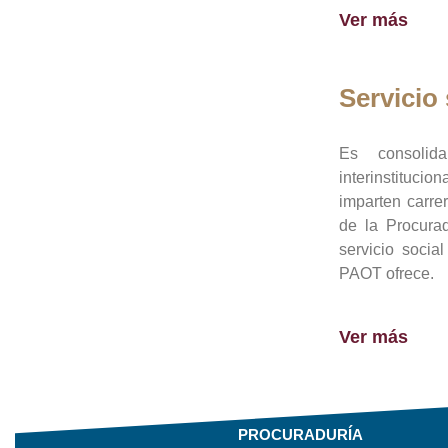
Ver más
Servicio 
Es consolid
interinstituci
imparten carre
de la Procura
servicio socia
PAOT ofrece.
Ver más
PROCURADURÍA