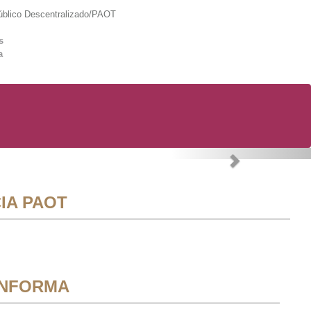
lico Descentralizado/PAOT
s
a
Next
IA PAOT
INFORMA