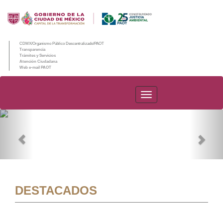
CDMX/Organismo Público Descentralizado/PAOT
Transparencia
Trámites y Servicios
Atención Ciudadana
Web e-mail PAOT
PAOT
Previous
Nex
DESTACADOS