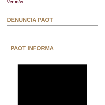
Ver más
DENUNCIA PAOT
PAOT INFORMA