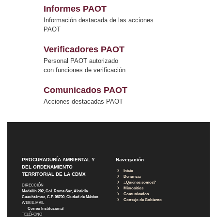
Informes PAOT
Información destacada de las acciones
PAOT
Verificadores PAOT
Personal PAOT autorizado
con funciones de verificación
Comunicados PAOT
Acciones destacadas PAOT
PROCURADURÍA AMBIENTAL Y
Navegación
DEL ORDENAMIENTO
Inicio
TERRITORIAL DE LA CDMX
Denuncia
¿Quiénes somos?
DIRECCIÓN
Micrositios
Medellín 202, Col. Roma Sur, Alcaldía
Comunicados
Cuauhtémoc, C.P. 06700, Ciudad de México
Consejo de Gobierno
WEB E-MAIL
Correo Institucional
TELÉFONO