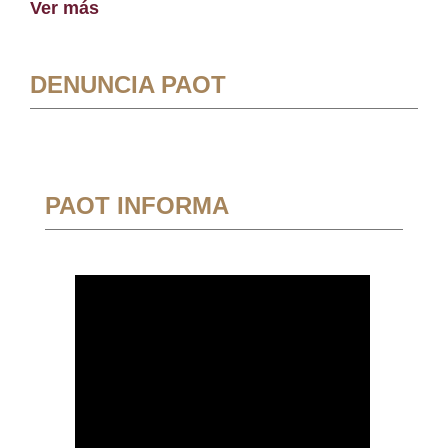
Ver más
DENUNCIA PAOT
PAOT INFORMA