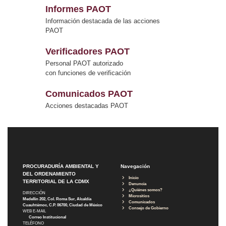
Informes PAOT
Información destacada de las acciones
PAOT
Verificadores PAOT
Personal PAOT autorizado
con funciones de verificación
Comunicados PAOT
Acciones destacadas PAOT
PROCURADURÍA AMBIENTAL Y
Navegación
DEL ORDENAMIENTO
Inicio
TERRITORIAL DE LA CDMX
Denuncia
¿Quiénes somos?
DIRECCIÓN
Micrositios
Medellín 202, Col. Roma Sur, Alcaldía
Comunicados
Cuauhtémoc, C.P. 06700, Ciudad de México
Consejo de Gobierno
WEB E-MAIL
Correo Institucional
TELÉFONO