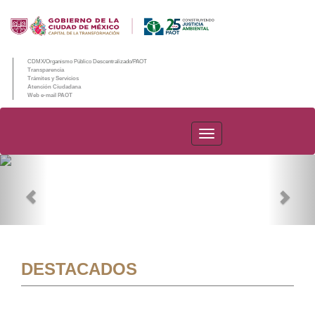
CDMX/Organismo Público Descentralizado/PAOT
Transparencia
Trámites y Servicios
Atención Ciudadana
Web e-mail PAOT
PAOT
Previous
Nex
DESTACADOS