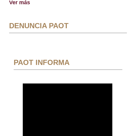
Ver más
DENUNCIA PAOT
PAOT INFORMA