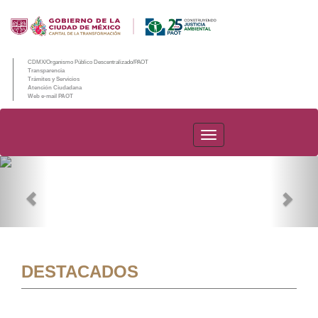
CDMX/Organismo Público Descentralizado/PAOT
Transparencia
Trámites y Servicios
Atención Ciudadana
Web e-mail PAOT
PAOT
Previous
Nex
DESTACADOS