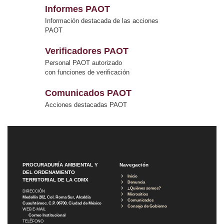
Informes PAOT
Información destacada de las acciones
PAOT
Verificadores PAOT
Personal PAOT autorizado
con funciones de verificación
Comunicados PAOT
Acciones destacadas PAOT
PROCURADURÍA AMBIENTAL Y
Navegación
DEL ORDENAMIENTO
Inicio
TERRITORIAL DE LA CDMX
Denuncia
¿Quiénes somos?
DIRECCIÓN
Micrositios
Medellín 202, Col. Roma Sur, Alcaldía
Comunicados
Cuauhtémoc, C.P. 06700, Ciudad de México
Consejo de Gobierno
WEB E-MAIL
Correo Institucional
TELÉFONO