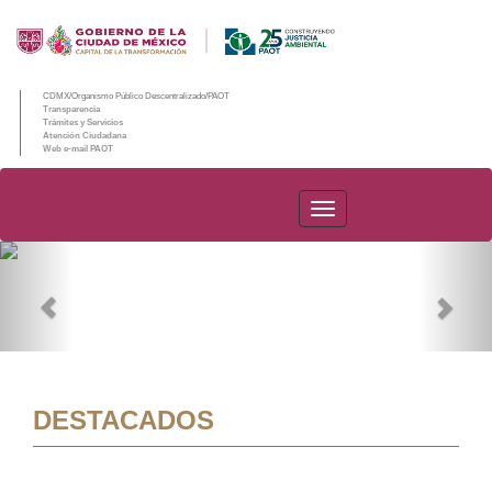
CDMX/Organismo Público Descentralizado/PAOT
Transparencia
Trámites y Servicios
Atención Ciudadana
Web e-mail PAOT
PAOT
Previous
Nex
DESTACADOS