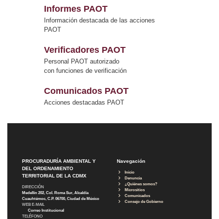
Informes PAOT
Información destacada de las acciones
PAOT
Verificadores PAOT
Personal PAOT autorizado
con funciones de verificación
Comunicados PAOT
Acciones destacadas PAOT
PROCURADURÍA AMBIENTAL Y
Navegación
DEL ORDENAMIENTO
Inicio
TERRITORIAL DE LA CDMX
Denuncia
¿Quiénes somos?
DIRECCIÓN
Micrositios
Medellín 202, Col. Roma Sur, Alcaldía
Comunicados
Cuauhtémoc, C.P. 06700, Ciudad de México
Consejo de Gobierno
WEB E-MAIL
Correo Institucional
TELÉFONO