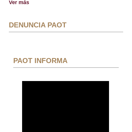
Ver más
DENUNCIA PAOT
PAOT INFORMA